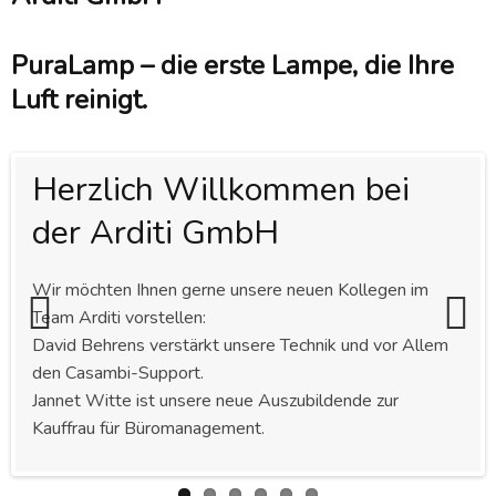
PuraLamp – die erste Lampe, die Ihre
Luft reinigt.
Herzlich Willkommen bei
Kurzfassungen im Download
Die Mono-Kollektion:
PURALAMP – die erste
Die Arditi GmbH zeigt sich
Der XMoment: Erste
der Arditi GmbH
zwischen Kunst, Design und
Lampe, die Ihre Luft reinigt
sportlich und unterstützt die
Casambi Sprachsteuerung
Technologie
Jugend
Wir möchten Ihnen gerne unsere neuen Kollegen im
Team Arditi vorstellen:
David Behrens verstärkt unsere Technik und vor Allem
Previous
Next
den Casambi-Support.
Jannet Witte ist unsere neue Auszubildende zur
Kauffrau für Büromanagement.