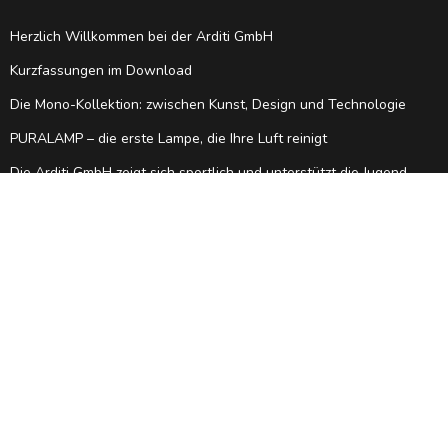
Herzlich Willkommen bei der Arditi GmbH
Kurzfassungen im Download
Die Mono-Kollektion: zwischen Kunst, Design und Technologie
PURALAMP – die erste Lampe, die Ihre Luft reinigt
Die Arditi GmbH zeigt sich sportlich und unterstützt die Jugend
Der XMoment: Erste Casambi Sprachsteuerung
Casambi Steuerungen mit der Arditi GmbH
Casambi Informationen
KONTAKT
ARDITI GmbH | Deutschland
Leischstraße 17 | 27432 Ebersdorf