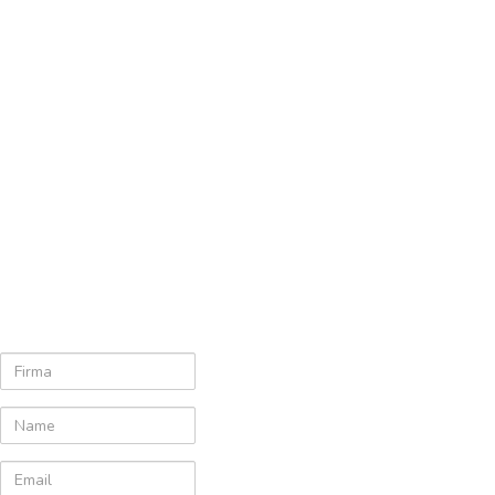
jetzt
abonnieren!
FIRMA
NAME
EMAIL